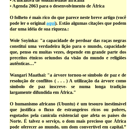
• A iniciativa de solidariedade africana
• Agenda 2063 para o desenvolvimento de África
O folheto é mais rico do que parece neste breve artigo (você
pode ler o original
aqui
). Estão algumas citações que podem
dar uma idéia de sua riqueza.:
Wole Soyinka: "a capacidade de perdoar das raças negras
constitui uma verdadeira lição para o mundo, capacidade
que, penso eu muitas vezes, depende em grande parte dos
preceitos étnicos oriundos da visão do mundo e religiões
autênticas…”
Wangari Maathai: "a árvore tornou-se símbolo de paz e de
resolução de conflitos ( . . . ) A utilização da árvore como
símbolo de paz inscreve- se numa longa tradição
largamente difundida em África."
O humanismo africano (Ubuntu) é um tesouro inestimável
que justifica o fluxo de estrangeiros ricos ou pobres,
esgotados pela canícula existencial que afeta os países do
Norte. É talvez o serviço, o dom mais precioso que África
pode oferecer ao mundo, um dom convertível em capital.”