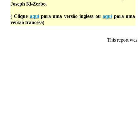
Joseph Ki-Zerbo.
( Clique
aqui
para uma versão inglesa ou
aqui
para uma
versão francesa)
This report was