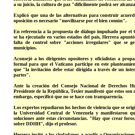
a su juicio, la cultura de paz "dificilmente podrá ser alcanz
Explicó que una de las alternativas para construir acuerd
oposición es necesario "movilizarse por el bien común".
En referencia a la propuesta de diálogo impulsado por el
se ha ejecutado en varios estados del país, Herrera apuntó
falta de control sobre "acciones irregulares" que se g
municipios.
Aconsejó a los dirigentes opositores y oficialistas a pro
formal para que el Vaticano participe en este planteamien
que "la invitación debe estar dirigida a través de un in
partes".
Ante la creación del Consejo Nacional de Derechos H
Presidente de la República, Texier manifestó que estos son 
embargo, especificó que no se hace con transparencia.
Los expertos repudiaron los hechos de violencia que se ori
la Universidad Central de Venezuela y manifestaron qu
soluciones ante estas circunstancias. "Hay que crear foros,
sobre DDHH", dijo el profesor.
Herrera invitó a los ciudadanos a acudir a Organizacion