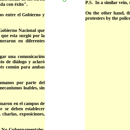
P.S. In a similar vein,
ada con éxito".
On the other hand, t
os entre el Gobierno y
protesters by the police
 Gobierno Nacional que
 que esta surgió por la
eneraron en diferentes
pagar una comunicación
to de diálogo y aclaró
terés común para ambas
umanos por parte del
mecanismos loables, sin
ginaron en el campus de
e se deben establecer
 charlas, exposiciones,
es No Gubernamentales,