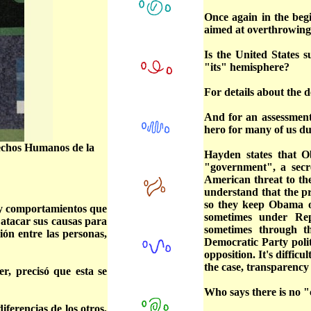
Once again in the beg
aimed at overthrowing
Is the United States s
"its" hemisphere?
For details about the 
And for an assessment
hero for many of us du
rechos Humanos de la
Hayden states that 
"government", a secr
American threat to th
understand that the pr
so they keep Obama o
s y comportamientos que
sometimes under Rep
 atacar sus causas para
sometimes through th
ión entre las personas,
Democratic Party polit
opposition. It's difficu
the case, transparency
r, precisó que esta se
Who says there is no "
ferencias de los otros,