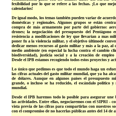
fexibilidad por lo que se refere a las fechas. ¡Lo que mej
calendarios!
De igual modo, los temas también pueden variar de acuerdo
domésticas y regionales. Algunos grupos se están centr
compra de más armamento por parte del gobierno: aero
drones; la negociación del presupuesto del Pentágono e
resistencia a modifcaciones de ley que llevarían a mas mi
poner fn a la violencia militar, y el objetivo últimode conv
dedicar menos recursos al gasto militar y más a la paz, al d
medio ambiente (en especial la lucha contra el cambio cli
biodiversidad), justicia social y a la creación de empleo 
Desde el IPB estamos recogiendo todos estos proyectos y act
Lo único que pedimos es que todo el mundo haga un esfue
las cifras actuales del gasto militar mundial, que ya ha alca
de dólares. Aunque en algunos países el presupuesto mil
grande, o incluso se ha reducido, el escándalo político y 
mundial.
Desde el IPB haremos todo lo posible para asegurar une
las actividades. Entre ellas, negociaremos con el SIPRI - c
vista previa de las cifras para compartirlas con nuestros s
con el compromiso de no hacerlas públicas antes del 14 de a