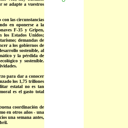
or se adapte a vuestros
 con las circunstancias
ando en oponerse a la
naves F-35 y Gripen,
n los Estados Unidos;
litarismo; demandas de
encer a los gobiernos de
esarrollo sostenible, al
mático y la pérdida de
ecológico y sostenible.
ividades.
rzo para dar a conocer
nzado los 1,75 trillones
itar estatal no es tan
moral es el gasto total
 buena coordinación de
omo en otros años - una
ocios una semana antes,
bril.