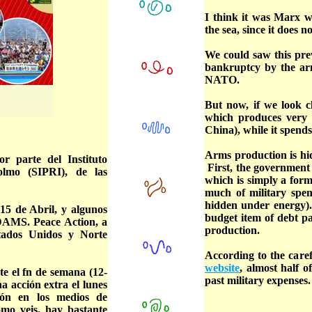
I think it was Marx w
the sea, since it does 
We could saw this prev
bankruptcy by the arm
NATO.
But now, if we look cl
which produces very l
China), while it spend
Arms production is hid
r parte del Instituto
First, the government 
olmo (SIPRI), de las
which is simply a form
much of military spen
hidden under energy). 
15 de Abril, y algunos
budget item of debt p
GDAMS. Peace Action, a
production.
tados Unidos y Norte
According to the caref
website
, almost half o
te el fn de semana (12-
past military expenses.
na acción extra el lunes
ión en los medios de
omo veis, hay bastante